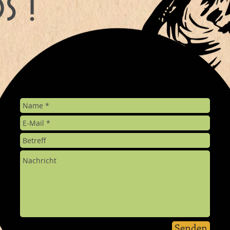
s !
Senden